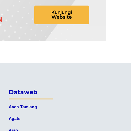
Kunjungi
Website
N
Dataweb
Aceh Tamiang
Agats
Arso