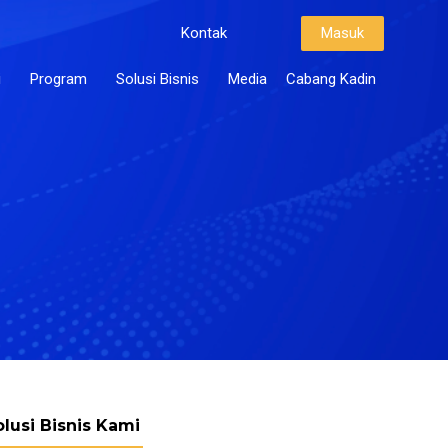
Kontak
Masuk
i
Program
Solusi Bisnis
Media
Cabang Kadin
olusi Bisnis Kami